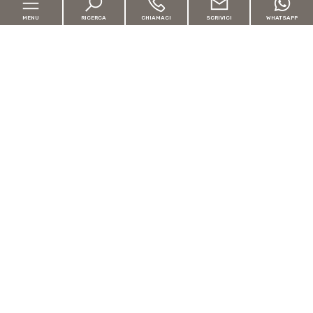
Via Giacinto Morera, 5 - 28100 Novara
MENU
RICERCA
CHIAMACI
SCRIVICI
WHATSAPP
artekasa@artekasaimmobiliare.it
0321/339030
Home
P.IVA 01969790037
Chi siamo
[+]
In vendita
In affitto
Follow us:
Vendi la tua casa con noi
Servizi