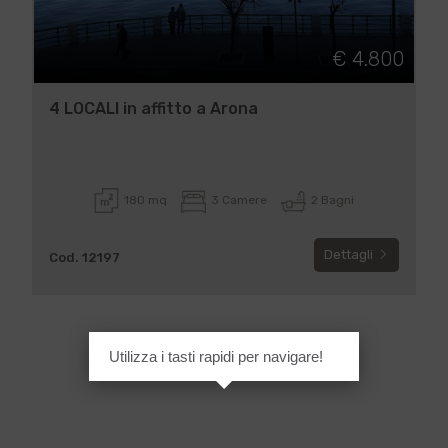
€ 4.800
4 LOCALI in affitto a Arona
180 mq
3 Camere
2 Bagni
Dettagli
Cod. 12197
Utilizza i tasti rapidi per navigare!