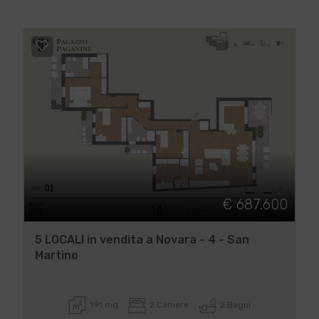
€ 687.600
5 LOCALI in vendita a Novara - 4 - San
Martino
191 mq
2 Camere
2 Bagni