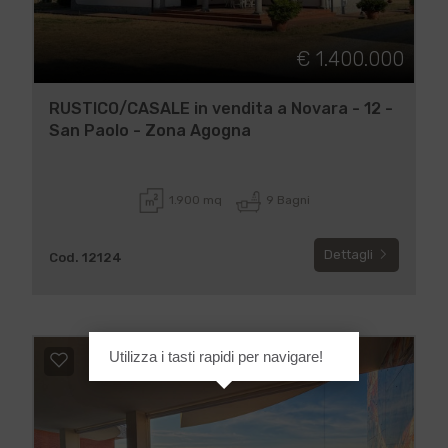
€ 1.400.000
RUSTICO/CASALE in vendita a Novara - 12 -
San Paolo - Zona Agogna
1.900 mq
9 Bagni
Dettagli
Cod. 12124
Utilizza i tasti rapidi per navigare!