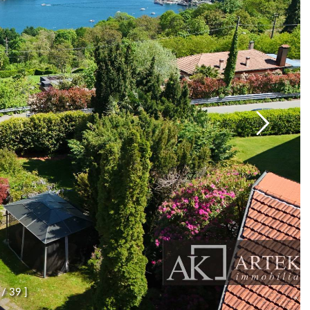
/
3
9
]