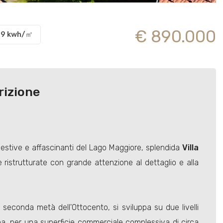
€ 890.000
.29 kwh/㎡
rizione
ggestive e affascinanti del Lago Maggiore, splendida
Villa
strutturate con grande attenzione al dettaglio e alla
a seconda metà dell'Ottocento, si sviluppa su due livelli
ina, per una superficie commerciale complessiva di circa