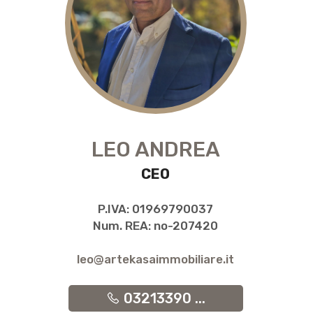
LEO ANDREA
CEO
P.IVA: 01969790037
Num. REA: no-207420
leo@artekasaimmobiliare.it
03213390 ...