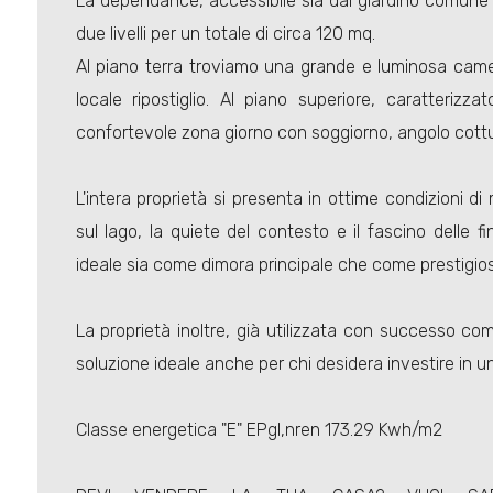
La dependance, accessibile sia dal giardino comune s
due livelli per un totale di circa 120 mq.
Al piano terra troviamo una grande e luminosa came
locale ripostiglio. Al piano superiore, caratterizz
confortevole zona giorno con soggiorno, angolo cott
L'intera proprietà si presenta in ottime condizioni di
sul lago, la quiete del contesto e il fascino delle 
ideale sia come dimora principale che come prestigi
La proprietà inoltre, già utilizzata con successo co
soluzione ideale anche per chi desidera investire in un'
Classe energetica "E" EPgl,nren 173.29 Kwh/m2