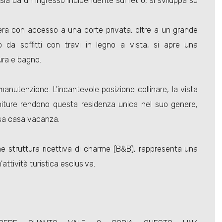
ia da un ingresso indipendente sul retro, si sviluppa su
ra con accesso a una corte privata, oltre a un grande
ato da soffitti con travi in legno a vista, si apre una
ura e bagno.
 manutenzione. L'incantevole posizione collinare, la vista
finiture rendono questa residenza unica nel suo genere,
osa casa vacanza.
me struttura ricettiva di charme (B&B), rappresenta una
attività turistica esclusiva.