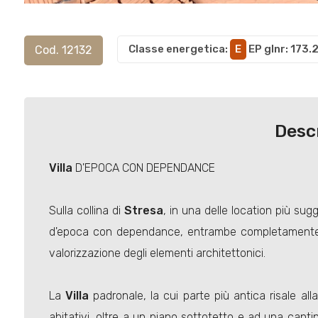
Classe energetica
:
E
EP glnr
: 173
Cod. 12132
Desc
Villa
D'EPOCA CON DEPENDANCE
Sulla collina di
Stresa
, in una delle location più su
d'epoca con dependance, entrambe completamente ri
valorizzazione degli elementi architettonici.
La
Villa
padronale, la cui parte più antica risale all
abitativi, oltre a un piano sottotetto e ad una cant