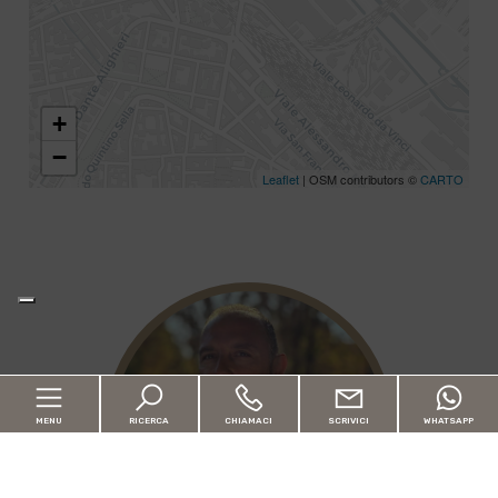
+
−
Leaflet
| OSM contributors ©
CARTO
MENU
RICERCA
CHIAMACI
SCRIVICI
WHATSAPP