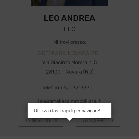
LEO ANDREA
CEO
Mi trovi presso:
ARTEKASA NOVARA SRL
Via Giacinto Morera n. 5
28100 - Novara (NO)
Telefono
03213390 ...
leo@artekasaimmobiliare.it
Utilizza i tasti rapidi per navigare!
36 IN VENDITA
5 IN AFFITTO