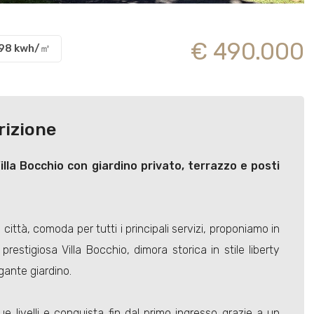
€ 490.000
.98 kwh/㎡
rizione
illa Bocchio con giardino privato, terrazzo e posti
a città, comoda per tutti i principali servizi, proponiamo in
estigiosa Villa Bocchio, dimora storica in stile liberty
gante giardino.
e livelli e conquista fin dal primo ingresso grazie a un