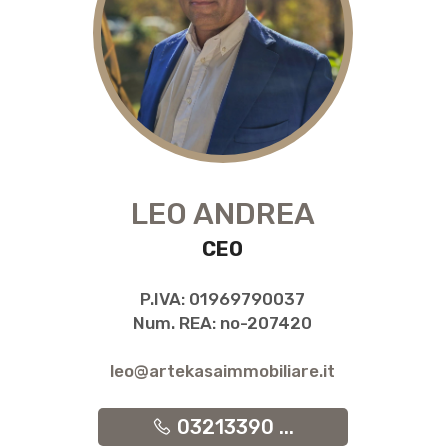
LEO ANDREA
CEO
P.IVA: 01969790037
Num. REA: no-207420
leo@artekasaimmobiliare.it
03213390 ...