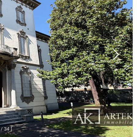
/
3
4
]