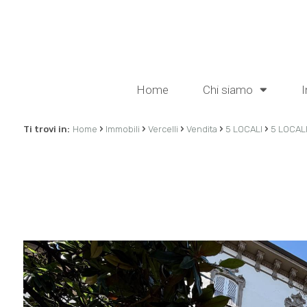
Home
Chi siamo
I
›
›
›
›
›
Ti trovi in:
Home
Immobili
Vercelli
Vendita
5 LOCALI
5 LOCALI 