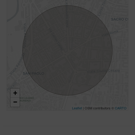
+
−
Leaflet
| OSM contributors ©
CARTO