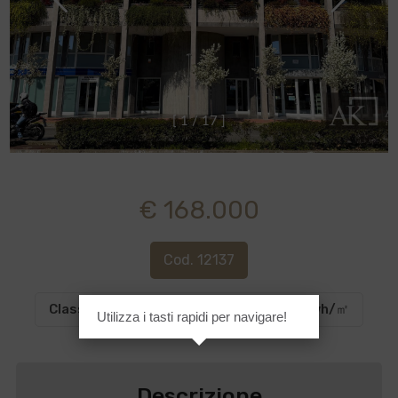
[
1
/
1
7
]
€ 168.000
Cod. 12137
Classe energetica
:
A4
EP glnr
: 23.95 kwh/㎡
Utilizza i tasti rapidi per navigare!
Descrizione